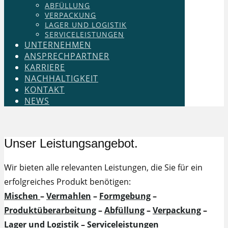
ABFÜLLUNG
VERPACKUNG
LAGER UND LOGISTIK
SERVICELEISTUNGEN
UNTERNEHMEN
ANSPRECHPARTNER
KARRIERE
NACHHALTIGKEIT
KONTAKT
NEWS
Unser Leistungsangebot.
Wir bieten alle relevanten Leistungen, die Sie für ein
erfolgreiches Produkt benötigen:
Mischen
–
Vermahlen
–
Formgebung
–
Produktüberarbeitung
–
Abfüllung
–
Verpackung
–
Lager und Logistik
–
Serviceleistungen